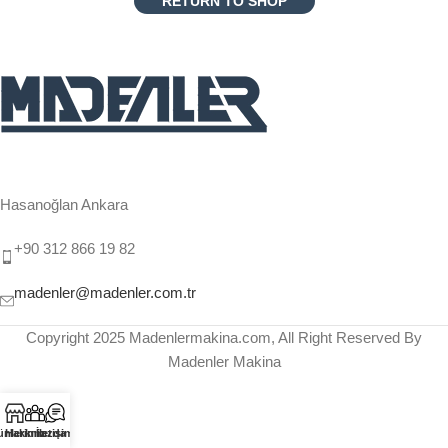
RETURN TO SHOP
Hasanoğlan Ankara
+90 312 866 19 82
madenler@madenler.com.tr
Copyright 2025 Madenlermakina.com, All Right Reserved By
Madenler Makina
ünlerimiz
Hakkımızda
İletişim