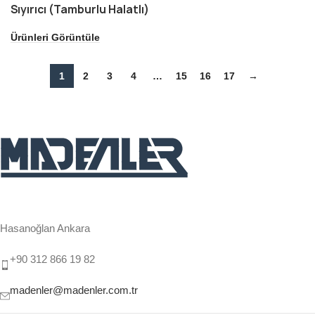
Sıyırıcı (Tamburlu Halatlı)
Ürünleri Görüntüle
1
2
3
4
…
15
16
17
→
Hasanoğlan Ankara
+90 312 866 19 82
madenler@madenler.com.tr