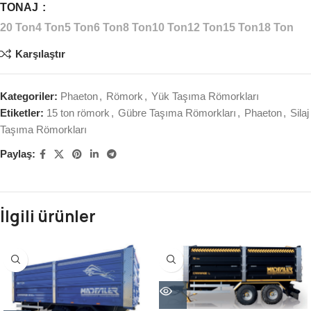
TONAJ
20 Ton
4 Ton
5 Ton
6 Ton
8 Ton
10 Ton
12 Ton
15 Ton
18 Ton
Karşılaştır
Kategoriler:
Phaeton
,
Römork
,
Yük Taşıma Römorkları
Etiketler:
15 ton römork
,
Gübre Taşıma Römorkları
,
Phaeton
,
Silaj
Taşıma Römorkları
Paylaş:
İlgili ürünler