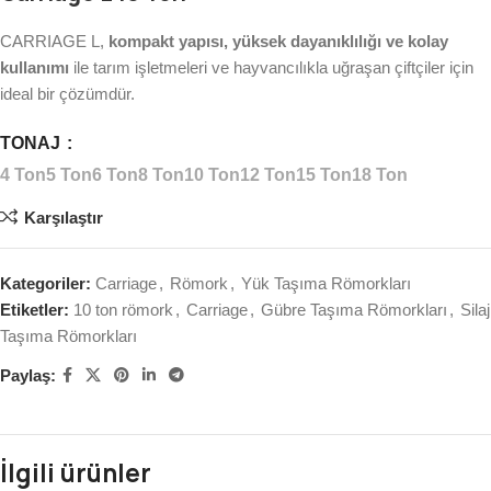
CARRIAGE L,
kompakt yapısı, yüksek dayanıklılığı ve kolay
kullanımı
ile tarım işletmeleri ve hayvancılıkla uğraşan çiftçiler için
ideal bir çözümdür.
TONAJ
4 Ton
5 Ton
6 Ton
8 Ton
10 Ton
12 Ton
15 Ton
18 Ton
Karşılaştır
Kategoriler:
Carriage
,
Römork
,
Yük Taşıma Römorkları
Etiketler:
10 ton römork
,
Carriage
,
Gübre Taşıma Römorkları
,
Silaj
Taşıma Römorkları
Paylaş:
İlgili ürünler